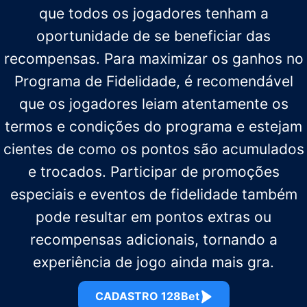
que todos os jogadores tenham a
oportunidade de se beneficiar das
recompensas. Para maximizar os ganhos no
Programa de Fidelidade, é recomendável
que os jogadores leiam atentamente os
termos e condições do programa e estejam
cientes de como os pontos são acumulados
e trocados. Participar de promoções
especiais e eventos de fidelidade também
pode resultar em pontos extras ou
recompensas adicionais, tornando a
experiência de jogo ainda mais gra.
CADASTRO 128Bet