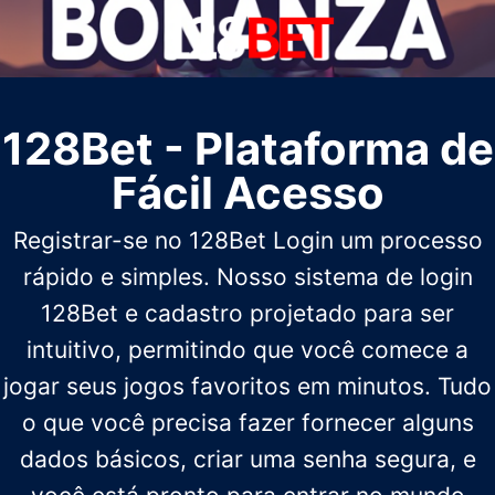
128Bet - Plataforma de
Fácil Acesso
Registrar-se no 128Bet Login um processo
rápido e simples. Nosso sistema de login
128Bet e cadastro projetado para ser
intuitivo, permitindo que você comece a
jogar seus jogos favoritos em minutos. Tudo
o que você precisa fazer fornecer alguns
dados básicos, criar uma senha segura, e