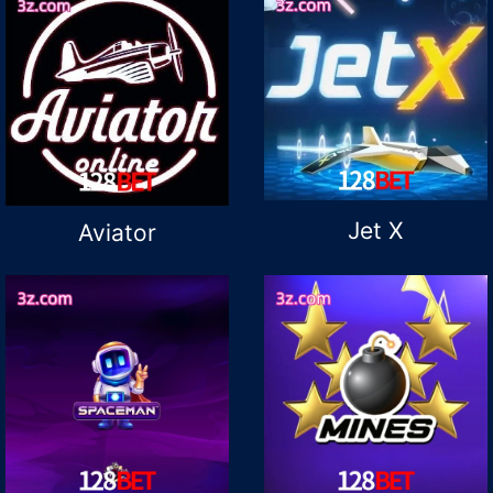
Jet X
Aviator