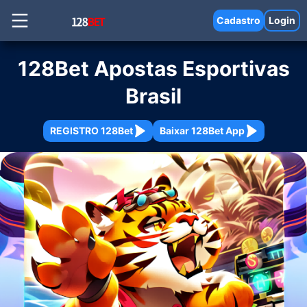
Cadastro
Login
128Bet Apostas Esportivas
Brasil
REGISTRO 128Bet
Baixar 128Bet App