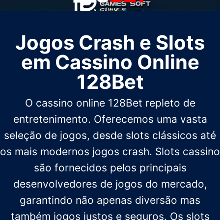
Jogos Crash e Slots
em Cassino Online
128Bet
O cassino online 128Bet repleto de
entretenimento. Oferecemos uma vasta
seleção de jogos, desde slots clássicos até
os mais modernos jogos crash. Slots cassino
são fornecidos pelos principais
desenvolvedores de jogos do mercado,
garantindo não apenas diversão mas
também jogos justos e seguros. Os slots