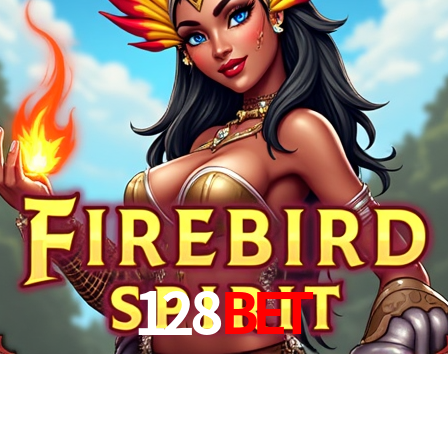
o 128Bet se destaca como um dos cassinos o
iva tanto os novatos quanto os apostadores 