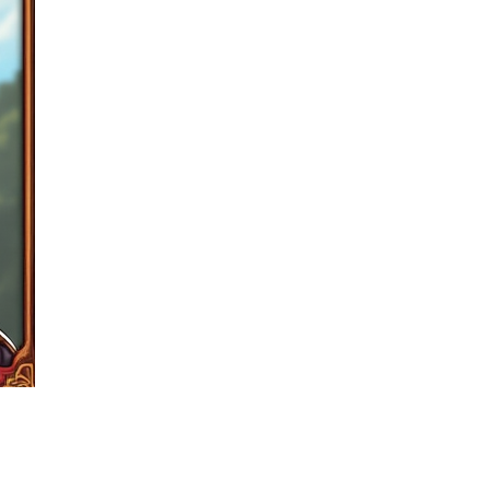
nline mais completos, oferecendo
mais experientes. Com uma seleção