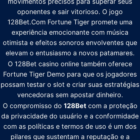
movimentos precisos para superar seus
oponentes e sair vitorioso. O jogo
128Bet.Com Fortune Tiger promete uma
experiência emocionante com música
otimista e efeitos sonoros envolventes que
elevam o entusiasmo a novos patamares.
O 128Bet casino online também oferece
Fortune Tiger Demo para que os jogadores
possam testar o slot e criar suas estratégias
vencedoras sem apostar dinheiro.
O compromisso do
128Bet
com a proteção
da privacidade do usuário e a conformidade
com as políticas e termos de uso é um dos
pilares que sustentam a reputação e a