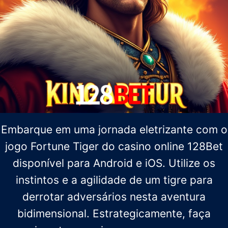
Embarque em uma jornada eletrizante com o
jogo Fortune Tiger do casino online 128Bet
disponível para Android e iOS. Utilize os
instintos e a agilidade de um tigre para
derrotar adversários nesta aventura
bidimensional. Estrategicamente, faça