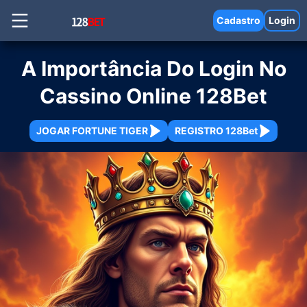
Cadastro
Login
A Importância Do Login No
Cassino Online 128Bet
JOGAR FORTUNE TIGER
REGISTRO 128Bet